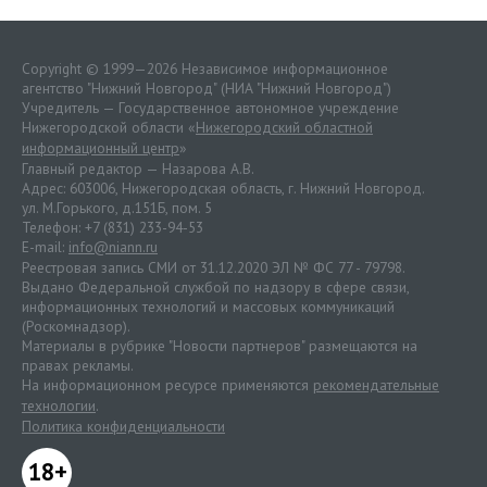
Copyright © 1999—2026 Независимое информационное
агентство "Нижний Новгород" (НИА "Нижний Новгород")
Учредитель — Государственное автономное учреждение
Нижегородской области «
Нижегородский областной
информационный центр
»
Главный редактор — Назарова А.В.
Адрес: 603006, Нижегородская область, г. Нижний Новгород.
ул. М.Горького, д.151Б, пом. 5
Телефон: +7 (831) 233-94-53
E-mail:
info@niann.ru
Реестровая запись СМИ от 31.12.2020 ЭЛ № ФС 77 - 79798.
Выдано Федеральной службой по надзору в сфере связи,
информационных технологий и массовых коммуникаций
(Роскомнадзор).
Материалы в рубрике "Новости партнеров" размещаются на
правах рекламы.
На информационном ресурсе применяются
рекомендательные
технологии
.
Политика конфиденциальности
18+