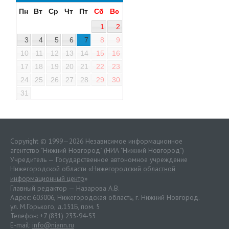
Пн
Вт
Ср
Чт
Пт
Сб
Вс
1
2
3
4
5
6
7
8
9
10
11
12
13
14
15
16
17
18
19
20
21
22
23
24
25
26
27
28
29
30
31
Copyright © 1999—2026 Независимое информационное
агентство "Нижний Новгород" (НИА "Нижний Новгород")
Учредитель — Государственное автономное учреждение
Нижегородской области «
Нижегородский областной
информационный центр
»
Главный редактор — Назарова А.В.
Адрес: 603006, Нижегородская область, г. Нижний Новгород.
ул. М.Горького, д.151Б, пом. 5
Телефон: +7 (831) 233-94-53
E-mail:
info@niann.ru