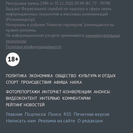
Реестровая запись СМИ от 31.12.2020 ЭЛ № ФС 77 - 79798.
Выдано Федеральной службой по надзору в сфере связи,
информационных технологий и массовых коммуникаций
(Роскомнадзор).
Материалы в рубрике "Новости партнеров" размещаются на
правах рекламы.
На информационном ресурсе применяются
рекомендательные
технологии
.
Политика конфиденциальности
18+
ПОЛИТИКА
ЭКОНОМИКА
ОБЩЕСТВО
КУЛЬТУРА И ОТДЫХ
СПОРТ
ПРОИСШЕСТВИЯ
АФИША
НАУКА
ФОТОРЕПОРТАЖИ
ИНТЕРНЕТ-КОНФЕРЕНЦИИ
АНОНСЫ
ВИДЕОКОНТЕНТ
ИНТЕРВЬЮ
КОММЕНТАРИИ
РЕЙТИНГ НОВОСТЕЙ
Главная
Подписка
Поиск
RSS
Печатная версия
Написать нам
Реклама на сайте
О редакции