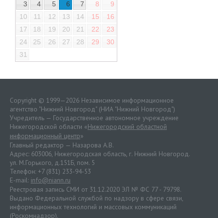
3
4
5
6
7
8
9
10
11
12
13
14
15
16
17
18
19
20
21
22
23
24
25
26
27
28
29
30
31
Copyright © 1999—2026 Независимое информационное
агентство "Нижний Новгород" (НИА "Нижний Новгород")
Учредитель — Государственное автономное учреждение
Нижегородской области «
Нижегородский областной
информационный центр
»
Главный редактор — Назарова А.В.
Адрес: 603006, Нижегородская область, г. Нижний Новгород.
ул. М.Горького, д.151Б, пом. 5
Телефон: +7 (831) 233-94-53
E-mail:
info@niann.ru
Реестровая запись СМИ от 31.12.2020 ЭЛ № ФС 77 - 79798.
Выдано Федеральной службой по надзору в сфере связи,
информационных технологий и массовых коммуникаций
(Роскомнадзор).