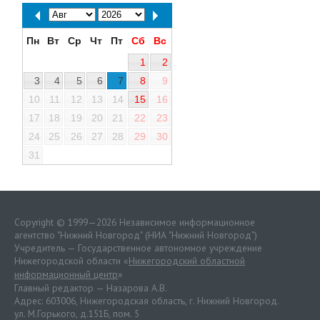
Пн
Вт
Ср
Чт
Пт
Сб
Вс
1
2
3
4
5
6
7
8
9
10
11
12
13
14
15
16
17
18
19
20
21
22
23
24
25
26
27
28
29
30
31
Copyright © 1999—2026 Независимое информационное
агентство "Нижний Новгород" (НИА "Нижний Новгород")
Учредитель — Государственное автономное учреждение
Нижегородской области «
Нижегородский областной
информационный центр
»
Главный редактор — Назарова А.В.
Адрес: 603006, Нижегородская область, г. Нижний Новгород.
ул. М.Горького, д.151Б, пом. 5