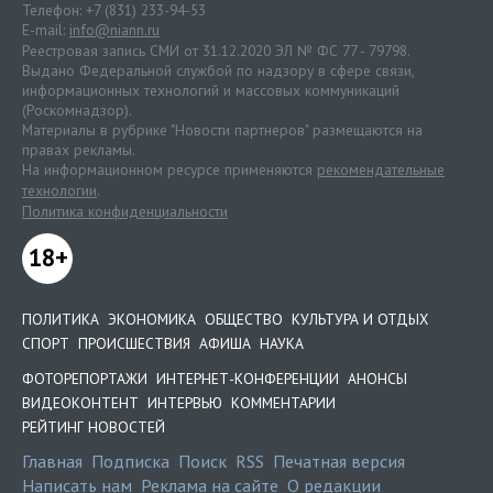
Телефон: +7 (831) 233-94-53
E-mail:
info@niann.ru
Реестровая запись СМИ от 31.12.2020 ЭЛ № ФС 77 - 79798.
Выдано Федеральной службой по надзору в сфере связи,
информационных технологий и массовых коммуникаций
(Роскомнадзор).
Материалы в рубрике "Новости партнеров" размещаются на
правах рекламы.
На информационном ресурсе применяются
рекомендательные
технологии
.
Политика конфиденциальности
18+
ПОЛИТИКА
ЭКОНОМИКА
ОБЩЕСТВО
КУЛЬТУРА И ОТДЫХ
СПОРТ
ПРОИСШЕСТВИЯ
АФИША
НАУКА
ФОТОРЕПОРТАЖИ
ИНТЕРНЕТ-КОНФЕРЕНЦИИ
АНОНСЫ
ВИДЕОКОНТЕНТ
ИНТЕРВЬЮ
КОММЕНТАРИИ
РЕЙТИНГ НОВОСТЕЙ
Главная
Подписка
Поиск
RSS
Печатная версия
Написать нам
Реклама на сайте
О редакции