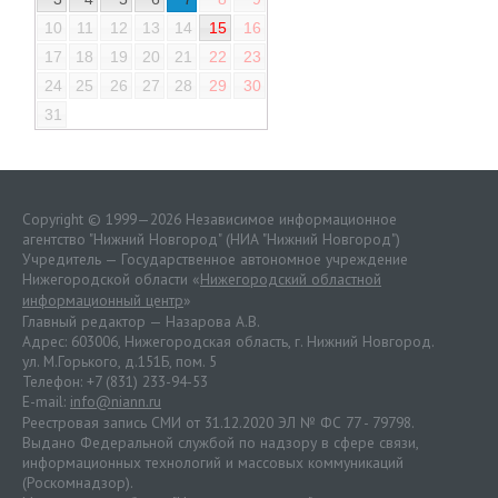
10
11
12
13
14
15
16
17
18
19
20
21
22
23
24
25
26
27
28
29
30
31
Copyright © 1999—2026 Независимое информационное
агентство "Нижний Новгород" (НИА "Нижний Новгород")
Учредитель — Государственное автономное учреждение
Нижегородской области «
Нижегородский областной
информационный центр
»
Главный редактор — Назарова А.В.
Адрес: 603006, Нижегородская область, г. Нижний Новгород.
ул. М.Горького, д.151Б, пом. 5
Телефон: +7 (831) 233-94-53
E-mail:
info@niann.ru
Реестровая запись СМИ от 31.12.2020 ЭЛ № ФС 77 - 79798.
Выдано Федеральной службой по надзору в сфере связи,
информационных технологий и массовых коммуникаций
(Роскомнадзор).