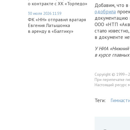
о контракте с ХК «Торпедо»
Добавим, что в
одобрила
проек
30 июля 2026 11:59
документацию 
ФК «НН» отправил вратаря
ООО «НТП «Акви
Евгения Латышонка
стало известно
в аренду в «Балтику»
в документе не
У НИА «Нижний 
в курсе главны
Copyright © 1999—2
При перепечатке ги
Настоящий ресурс 
Теги:
Гимнаст