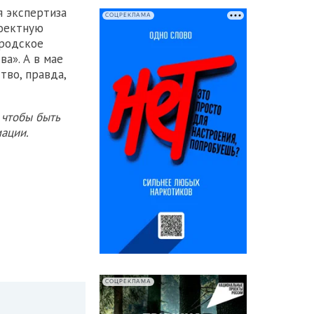
я экспертиза
СОЦРЕКЛАМА
роектную
ородское
а». А в мае
тво, правда,
 чтобы быть
ации.
СОЦРЕКЛАМА