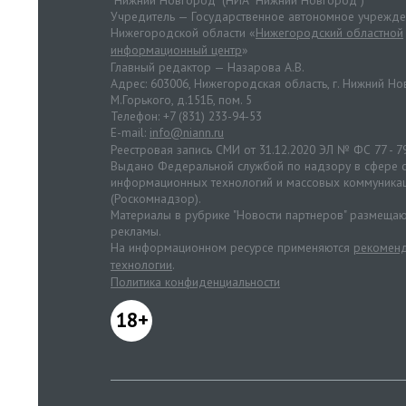
"Нижний Новгород" (НИА "Нижний Новгород")
Учредитель — Государственное автономное учрежд
Нижегородской области «
Нижегородский областной
информационный центр
»
Главный редактор — Назарова А.В.
Адрес: 603006, Нижегородская область, г. Нижний Нов
М.Горького, д.151Б, пом. 5
Телефон: +7 (831) 233-94-53
E-mail:
info@niann.ru
Реестровая запись СМИ от 31.12.2020 ЭЛ № ФС 77 - 7
Выдано Федеральной службой по надзору в сфере с
информационных технологий и массовых коммуника
(Роскомнадзор).
Материалы в рубрике "Новости партнеров" размещаю
рекламы.
На информационном ресурсе применяются
рекоменд
технологии
.
Политика конфиденциальности
18+