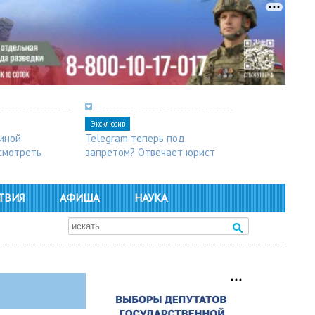
Эксклюзив
синой
Telegram теперь под
осмотреть
запретом? Отвечает юрист
ТВИЯ
АФИША
НАУКА