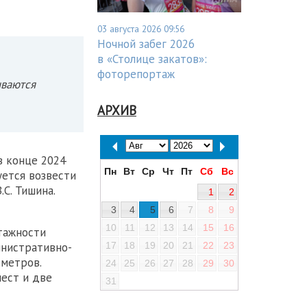
03 августа 2026 09:56
Ночной забег 2026
в «Столице закатов»:
фоторепортаж
ываются
АРХИВ
 конце 2024
Пн
Вт
Ср
Чт
Пт
Сб
Вс
уется возвести
С. Тишина.
1
2
3
4
5
6
7
8
9
10
11
12
13
14
15
16
тажности
17
18
19
20
21
22
23
инистративно-
 метров.
24
25
26
27
28
29
30
мест и две
31