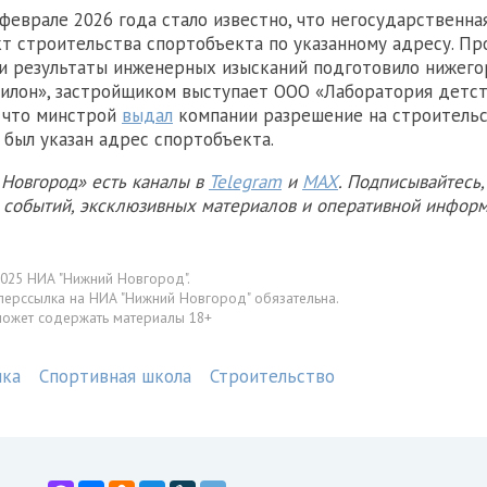
 феврале 2026 года стало известно, что негосударственна
т строительства спортобъекта по указанному адресу. П
и результаты инженерных изысканий подготовило нижег
лон», застройщиком выступает ООО «Лаборатория детств
, что минстрой
выдал
компании разрешение на строительс
 был указан адрес спортобъекта.
Новгород» есть каналы в
Telegram
и
MAX
. Подписывайтесь,
х событий, эксклюзивных материалов и оперативной информ
025 НИА "Нижний Новгород".
перссылка на НИА "Нижний Новгород" обязательна.
может содержать материалы 18+
ика
Спортивная школа
Строительство