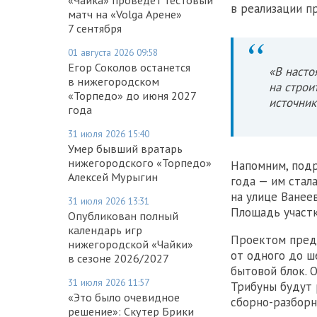
в реализации п
матч на «Volga Арене»
7 сентября
01 августа 2026 09:58
Егор Соколов останется
«В насто
в нижегородском
на строи
«Торпедо» до июня 2027
источник
года
31 июля 2026 15:40
Умер бывший вратарь
нижегородского «Торпедо»
Напомним, подр
Алексей Мурыгин
года — им стал
на улице Ванеев
31 июля 2026 13:31
Площадь участка
Опубликован полный
календарь игр
Проектом пред
нижегородской «Чайки»
от одного до ш
в сезоне 2026/2027
бытовой блок. 
31 июля 2026 11:57
Трибуны будут 
«Это было очевидное
сборно-разборн
решение»: Скутер Брики