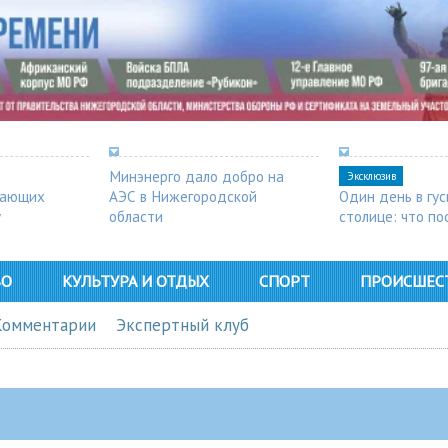
Минэнерго дало добро на
Эксклюзив
шающих
АЭС в Нижегородской
Один день в гу
у
области
столице: что п
в Арзамасе
ВО
КУЛЬТУРА И ОТДЫХ
СПОРТ
ПРОИСШЕС
Комментарии
Экспертный клуб