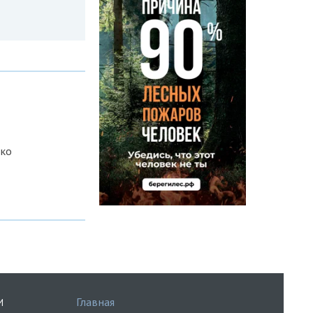
нко
Главная
И