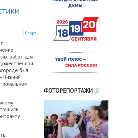
стики
Спорт
кт
нение
ких работ для
удожественной
вгороде был
 «Нижний
егиональном
ФОТОРЕПОРТАЖИ
мному
уточнили
онтракту
сть