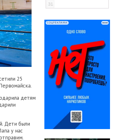
31
СОЦРЕКЛАМА
сетили 25
 Первомайска.
подарила детям
дарили
й. Дети были
апа у нас
отправим.