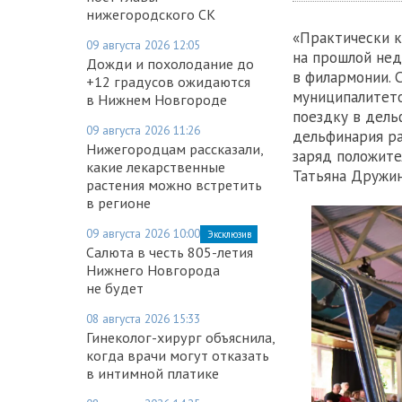
нижегородского СК
«Практически к
09 августа 2026 12:05
на прошлой нед
Дожди и похолодание до
в филармонии. 
+12 градусов ожидаются
муниципалитето
в Нижнем Новгороде
поездку в дель
09 августа 2026 11:26
дельфинария ра
Нижегородцам рассказали,
заряд положите
какие лекарственные
Татьяна Дружин
растения можно встретить
в регионе
09 августа 2026 10:00
Эксклюзив
Салюта в честь 805-летия
Нижнего Новгорода
не будет
08 августа 2026 15:33
Гинеколог-хирург объяснила,
когда врачи могут отказать
в интимной платике