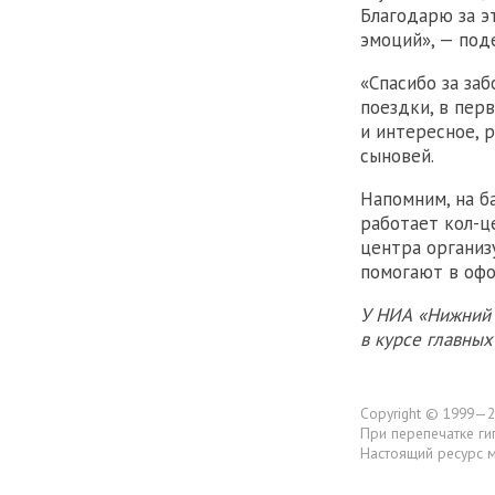
Благодарю за э
эмоций», — под
«Спасибо за заб
поездки, в пер
и интересное, р
сыновей.
Напомним, на б
работает кол-ц
центра организ
помогают в офо
У НИА «Нижний 
в курсе главны
Copyright © 1999—2
При перепечатке ги
Настоящий ресурс 