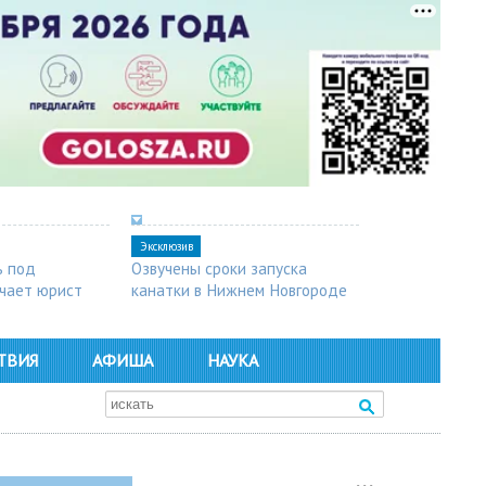
Эксклюзив
ь под
Озвучены сроки запуска
чает юрист
канатки в Нижнем Новгороде
ТВИЯ
АФИША
НАУКА