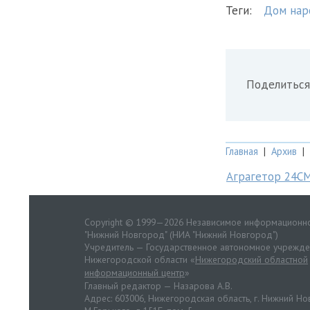
Теги:
Дом нар
Поделиться
Главная
|
Архив
|
Аграгетор 24С
Copyright © 1999—2026 Независимое информационно
"Нижний Новгород" (НИА "Нижний Новгород")
Учредитель — Государственное автономное учрежд
Нижегородской области «
Нижегородский областной
информационный центр
»
Главный редактор — Назарова А.В.
Адрес: 603006, Нижегородская область, г. Нижний Нов