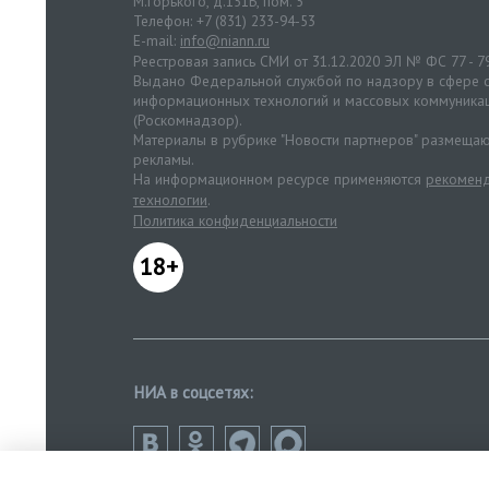
М.Горького, д.151Б, пом. 5
Телефон: +7 (831) 233-94-53
E-mail:
info@niann.ru
Реестровая запись СМИ от 31.12.2020 ЭЛ № ФС 77 - 7
Выдано Федеральной службой по надзору в сфере с
информационных технологий и массовых коммуника
(Роскомнадзор).
Материалы в рубрике "Новости партнеров" размещаю
рекламы.
На информационном ресурсе применяются
рекоменд
технологии
.
Политика конфиденциальности
18+
НИА в соцсетях: