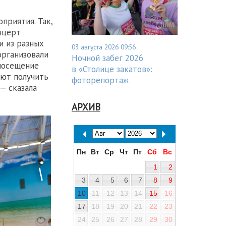
приятия. Так,
нцерт
и из разных
03 августа 2026 09:56
организовали
Ночной забег 2026
 посещение
в «Столице закатов»:
ают получить
фоторепортаж
— сказала
АРХИВ
Пн
Вт
Ср
Чт
Пт
Сб
Вс
1
2
3
4
5
6
7
8
9
10
11
12
13
14
15
16
17
18
19
20
21
22
23
24
25
26
27
28
29
30