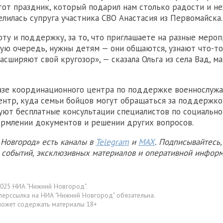
тот праздник, который подарил нам столько радости и н
елилась супруга участника СВО Анастасия из Первомайска.
оту и поддержку, за то, что приглашаете на разные мероп
вую очередь, нужны детям — они общаются, узнают что-то
асширяют свой кругозор», — сказала Ольга из села Вад, м
азе координационного центра по поддержке военнослужа
ентр, куда семьи бойцов могут обращаться за поддержко
уют бесплатные консультации специалистов по социальн
рмлении документов и решении других вопросов.
Новгород» есть каналы в
Telegram
и
MAX
. Подписывайтесь,
х событий, эксклюзивных материалов и оперативной информ
025 НИА "Нижний Новгород".
перссылка на НИА "Нижний Новгород" обязательна.
может содержать материалы 18+