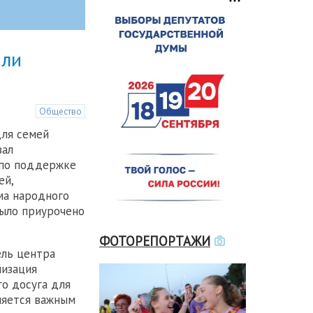
али
Общество
для семей
вал
по поддержке
ей,
ма народного
ыло приурочено
ФОТОРЕПОРТАЖИ
ель центра
низация
го досуга для
ляется важным