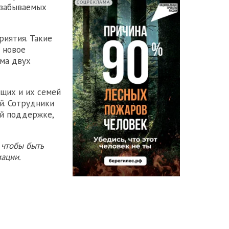
СОЦРЕКЛАМА
езабываемых
риятия. Такие
 новое
ама двух
щих и их семей
й. Сотрудники
ой поддержке,
 чтобы быть
ации.