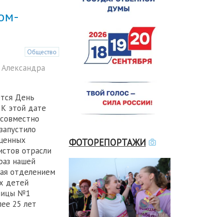
чом-
Общество
 Александра
ется День
 К этой дате
совместно
запустило
ященных
ФОТОРЕПОРТАЖИ
истов отрасли
раз нашей
щая отделением
х детей
ницы №1
ее 25 лет