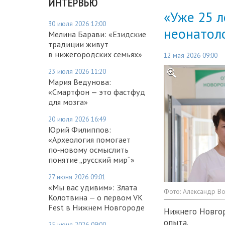
ИНТЕРВЬЮ
«Уже 25 л
30 июля 2026 12:00
неонатол
Мелина Барави: «Езидские
традиции живут
в нижегородских семьях»
12 мая 2026 09:00
23 июля 2026 11:20
Мария Ведунова:
«Смартфон — это фастфуд
для мозга»
20 июля 2026 16:49
Юрий Филиппов:
«Археология помогает
по‑новому осмыслить
понятие „русский мир“»
27 июня 2026 09:01
«Мы вас удивим»: Злата
Фото:
Александр В
Колотвина — о первом VK
Fest в Нижнем Новгороде
Нижнего Новгор
опыта.
25 июня 2026 09:00