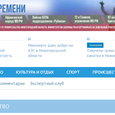
Минэнерго дало добро на
Эксклюзив
ной
АЭС в Нижегородской
Озвучены сроки
мотреть
области
канатки в Нижн
ВО
КУЛЬТУРА И ОТДЫХ
СПОРТ
ПРОИСШЕС
Комментарии
Экспертный клуб
ТВО