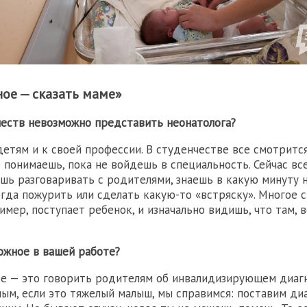
ое — сказать маме»
честв невозможно представить неонатолога?
детям и к своей профессии. В студенчестве все смотритс
е понимаешь, пока не войдешь в специальность. Сейчас вс
ешь разговаривать с родителями, знаешь в какую минуту 
гда пожурить или сделать какую-то «встряску». Многое 
имер, поступает ребенок, и изначально видишь, что там, 
ожное в вашей работе?
е — это говорить родителям об инвалидизирующем диагн
ным, если это тяжелый малыш, мы справимся: поставим диа