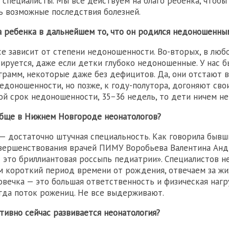
 специалисты. Мы все действуем на благо ребенка, чтобы
 возможные последствия болезней.
а ребенка в дальнейшем то, что он родился недоношенны
се зависит от степени недоношенности. Во-вторых, в люб
ируется, даже если детки глубоко недоношенные. У нас 
грамм, некоторые даже без дефицитов. Да, они отстают в
недоношенности, но позже, к году-полутора, догоняют сво
ой срок недоношенности, 35−36 недель, то дети ничем не
обще в Нижнем Новгороде неонатологов?
— достаточно штучная специальность. Как говорила быв
вершенствования врачей ПИМУ Воробьева Валентина Анд
 это бриллиантовая россыпь педиатрии». Специалистов не
 короткий период времени от рождения, отвечаем за жи
овечка — это большая ответственность и физическая нагр
гда поток рожениц. Не все выдерживают.
тивно сейчас развивается неонатология?