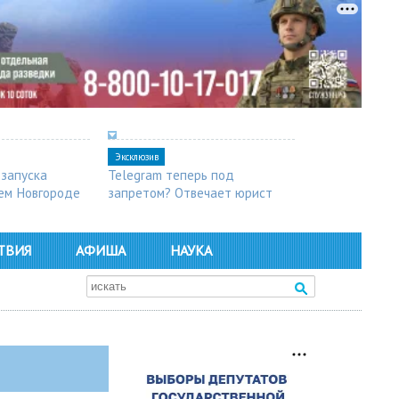
Эксклюзив
 запуска
Telegram теперь под
ем Новгороде
запретом? Отвечает юрист
ТВИЯ
АФИША
НАУКА