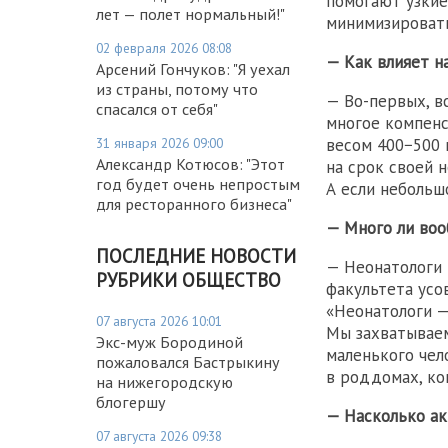
помогают узкие
лет — полет нормальный!"
минимизировать
02 февраля 2026 08:08
— Как влияет н
Арсений Гончуков: "Я уехал
из страны, потому что
— Во-первых, в
спасался от себя"
многое компенс
31 января 2026 09:00
весом 400−500 
Александр Котюсов: "Этот
на срок своей 
год будет очень непростым
А если небольш
для ресторанного бизнеса"
— Много ли во
ПОСЛЕДНИЕ НОВОСТИ
— Неонатологи 
РУБРИКИ ОБЩЕСТВО
факультета усо
«Неонатологи —
07 августа 2026 10:01
Мы захватываем
Экс-муж Бородиной
маленького чел
пожаловался Бастрыкину
в роддомах, ко
на нижегородскую
блогершу
— Насколько ак
07 августа 2026 09:38