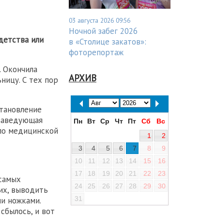
03 августа 2026 09:56
Ночной забег 2026
детства или
в «Столице закатов»:
фоторепортаж
. Окончила
АРХИВ
ницу. С тех пор
становление
 заведующая
Пн
Вт
Ср
Чт
Пт
Сб
Вс
 по медицинской
1
2
3
4
5
6
7
8
9
10
11
12
13
14
15
16
17
18
19
20
21
22
23
 самых
24
25
26
27
28
29
30
их, выводить
31
ми ножками.
 сбылось, и вот