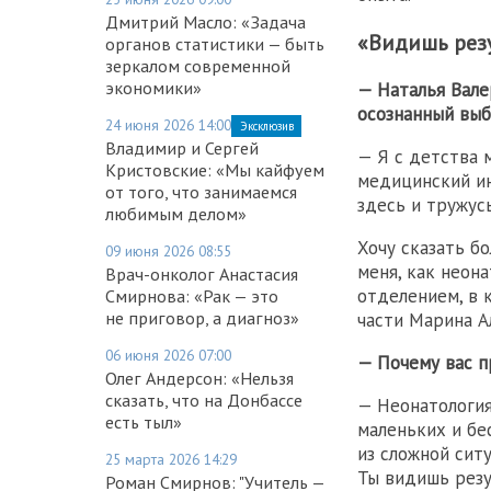
Дмитрий Масло: «Задача
«Видишь резу
органов статистики — быть
зеркалом современной
экономики»
— Наталья Вале
осознанный выб
24 июня 2026 14:00
Эксклюзив
Владимир и Сергей
— Я с детства 
Кристовские: «Мы кайфуем
медицинский ин
от того, что занимаемся
здесь и тружусь
любимым делом»
Хочу сказать б
09 июня 2026 08:55
меня, как неон
Врач-онколог Анастасия
отделением, в 
Смирнова: «Рак — это
не приговор, а диагноз»
части Марина А
06 июня 2026 07:00
— Почему вас п
Олег Андерсон: «Нельзя
сказать, что на Донбассе
— Неонатология
есть тыл»
маленьких и бе
из сложной сит
25 марта 2026 14:29
Ты видишь резул
Роман Смирнов: "Учитель —