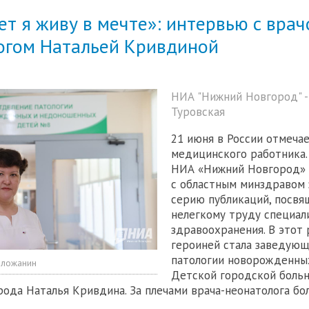
ет я живу в мечте»: интервью с вра
огом Натальей Кривдиной
НИА "Нижний Новгород" -
Туровская
21 июня в России отмеча
медицинского работника.
НИА «Нижний Новгород» 
с областным минздравом 
серию публикаций, посв
нелегкому труду специал
здравоохранения. В этот 
героиней стала заведую
патологии новорожденны
оложанин
Детской городской боль
ода Наталья Кривдина. За плечами врача-неонатолога бол