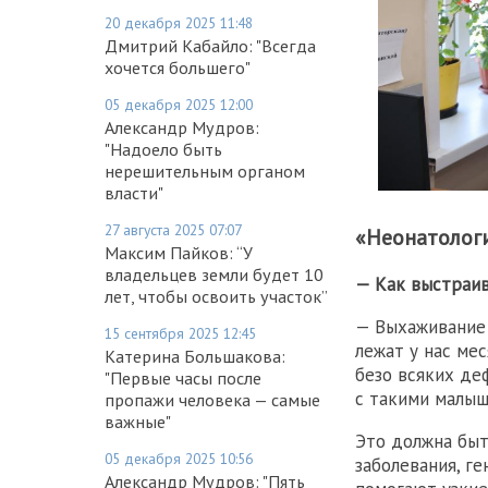
20 декабря 2025 11:48
Дмитрий Кабайло: "Всегда
хочется большего"
05 декабря 2025 12:00
Александр Мудров:
"Надоело быть
нерешительным органом
власти"
27 августа 2025 07:07
«Неонатолог
Максим Пайков: “У
владельцев земли будет 10
— Как выстраи
лет, чтобы освоить участок”
— Выхаживание 
15 сентября 2025 12:45
лежат у нас ме
Катерина Большакова:
безо всяких де
"Первые часы после
с такими малыш
пропажи человека — самые
важные"
Это должна быт
05 декабря 2025 10:56
заболевания, г
Александр Мудров: "Пять