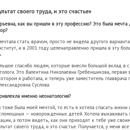
льтат своего труда, и это счастье»
рьевна, как вы пришли в эту профессию? Это была мечта 
ор?
мечтала стать врачом, просто не видела другого варианта
ститут, и в 2001 году целенаправленно пришла в эту боль
.
ольшое спасибо людям, которые внесли большой вклад в 
атолога. Это Валентина Николаевна Гребенщикова, первая
котором я работала, и теперь уже заместитель главврача
лександровна Суслова.
ривлекла именно неонатология?
 тоже была моей мечтой, то есть я хотела спасать жизни
спомощных — новорожденных детей. Хотела выхаживать 
уации, а потом видеть, как они приходят к тебе уже свои
ьтат своего труда, и это счастье. Получается, у меня все