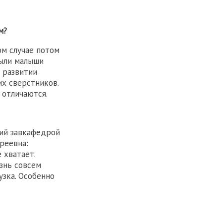
м?
ом случае потом
были малыши
 развитии
их сверстников.
 отличаются.
ший завкафедрой
реевна:
 хватает.
знь совсем
узка. Особенно