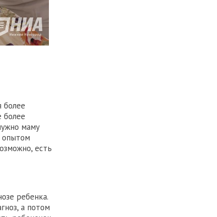
я более
е более
нужно маму
с опытом
возможно, есть
озе ребенка.
гноз, а потом