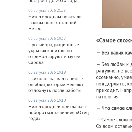
построят до 2030 года
06 августа 2026 21:28
Нижегородцам показали
эскизы новых станций
метро
06 августа 2026 19:37
«Самое сложн
Противорадиационные
укрытия капитально
— Без каких ка
отремонтируют в музее
Сарова
— Без любви к 
радужно, не вс
06 августа 2026 19:19
осознанно, уме
Психолог назвал главные
поддержать, ко
ошибки, которые мешают
приходит. Напр
отдохнуть после работы
патология.
06 августа 2026 19:10
Нижегородцев приглашают
— Что самое сл
побороться за звание «Отец
года»
— Самое сложно
Со всем осталь