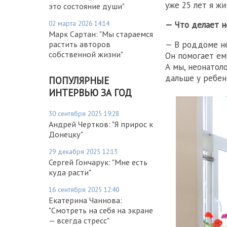
уже 25 лет я жи
это состояние души"
02 марта 2026 14:14
— Что делает н
Марк Сартан: "Мы стараемся
растить авторов
— В роддоме не
собственной жизни"
Он помогает ем
А мы, неонатол
дальше у ребен
ПОПУЛЯРНЫЕ
ИНТЕРВЬЮ ЗА ГОД
30 сентября 2025 19:28
Андрей Чертков: "Я прирос к
Донецку"
29 декабря 2025 12:13
Сергей Гончарук: "Мне есть
куда расти"
16 сентября 2025 12:40
Екатерина Чаннова:
"Смотреть на себя на экране
— всегда стресс"