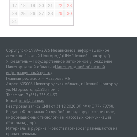
17
18
19
20
21
22
23
24
25
26
27
28
29
30
31
Copyright © 1999—2026 Независимое информационное
агентство "Нижний Новгород" (НИА "Нижний Новгород")
Учредитель — Государственное автономное учреждение
Нижегородской области «
Нижегородский областной
информационный центр
»
Главный редактор — Назарова А.В.
Адрес: 603006, Нижегородская область, г. Нижний Новгород.
ул. М.Горького, д.151Б, пом. 5
Телефон: +7 (831) 233-94-53
E-mail:
info@niann.ru
Реестровая запись СМИ от 31.12.2020 ЭЛ № ФС 77 - 79798.
Выдано Федеральной службой по надзору в сфере связи,
информационных технологий и массовых коммуникаций
(Роскомнадзор).
Материалы в рубрике "Новости партнеров" размещаются на
правах рекламы.