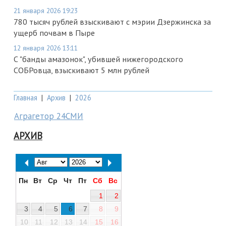
21 января 2026 19:23
780 тысяч рублей взыскивают с мэрии Дзержинска за
ущерб почвам в Пыре
12 января 2026 13:11
С "банды амазонок", убившей нижегородского
СОБРовца, взыскивают 5 млн рублей
Главная
|
Архив
|
2026
Аграгетор 24СМИ
АРХИВ
Пн
Вт
Ср
Чт
Пт
Сб
Вс
1
2
3
4
5
6
7
8
9
10
11
12
13
14
15
16